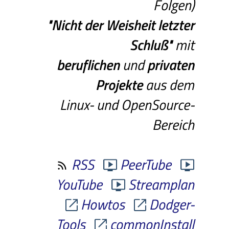
Folgen)
"Nicht
der
Weisheit
letzter
Schluß"
mit
beruflichen
und
privaten
Projekte
aus dem
Linux- und OpenSource-
Bereich
RSS
PeerTube
YouTube
Streamplan
Howtos
Dodger-
Tools
commonInstall