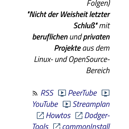
Folgen)
"Nicht
der
Weisheit
letzter
Schluß"
mit
beruflichen
und
privaten
Projekte
aus dem
Linux- und OpenSource-
Bereich
RSS
PeerTube
YouTube
Streamplan
Howtos
Dodger-
Tools
commonInstall