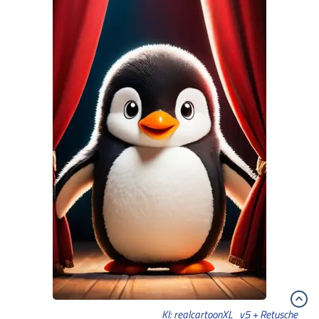
KI: realcartoonXL_v5 + Retusche