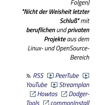
Folgen)
"Nicht
der
Weisheit
letzter
Schluß"
mit
beruflichen
und
privaten
Projekte
aus dem
Linux- und OpenSource-
Bereich
RSS
PeerTube
YouTube
Streamplan
Howtos
Dodger-
Tools
commonInstall