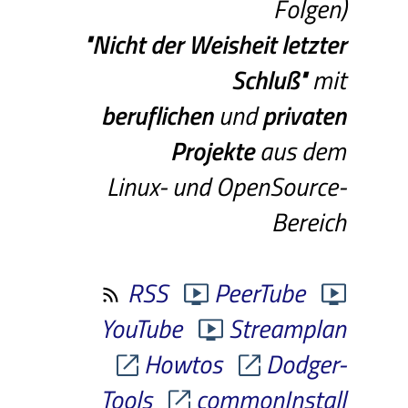
Folgen)
"Nicht
der
Weisheit
letzter
Schluß"
mit
beruflichen
und
privaten
Projekte
aus dem
Linux- und OpenSource-
Bereich
RSS
PeerTube
YouTube
Streamplan
Howtos
Dodger-
Tools
commonInstall