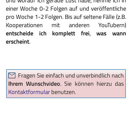
und worauf ich gerade Lust habe, nehme ich in
einer Woche 0-2 Folgen auf und veröffentliche
pro Woche 1-2 Folgen. Bis auf seltene Fälle (z.B.
Kooperationen mit anderen YouTubern)
entscheide
ich
komplett
frei
,
was
wann
erscheint
.
Fragen Sie einfach und unverbindlich nach
Ihrem Wunschvideo
. Sie können hierzu das
Kontaktformular
benutzen.