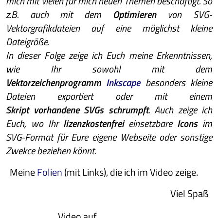
mich mit vielen für mich neuen Themen beschäftigt. So
z.B. auch mit dem
Optimieren
von SVG-
Vektorgrafikdateien auf eine möglichst kleine
Dateigröße.
In dieser Folge zeige ich Euch meine Erkenntnissen,
wie Ihr sowohl mit dem
Vektorzeichenprogramm
Inkscape
besonders kleine
Dateien exportiert oder mit einem
Skript vorhandene SVGs schrumpft
. Auch zeige ich
Euch, wo Ihr
lizenzkostenfrei
einsetzbare
Icons
im
SVG-Format für Eure eigene Webseite oder sonstige
Zwekce beziehen könnt.
Meine
Folien
(mit Links), die ich im Video zeige.
Viel Spaß
Video auf