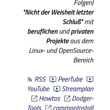
Folgen)
"Nicht
der
Weisheit
letzter
Schluß"
mit
beruflichen
und
privaten
Projekte
aus dem
Linux- und OpenSource-
Bereich
RSS
PeerTube
YouTube
Streamplan
Howtos
Dodger-
Tools
commonInstall