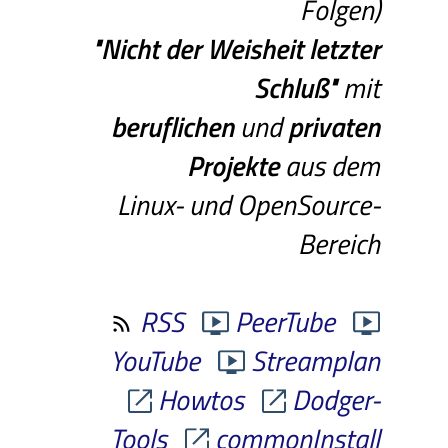
Folgen)
"Nicht
der
Weisheit
letzter
Schluß"
mit
beruflichen
und
privaten
Projekte
aus dem
Linux- und OpenSource-
Bereich
RSS
PeerTube
YouTube
Streamplan
Howtos
Dodger-
Tools
commonInstall