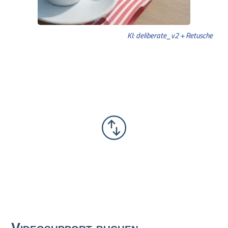
KI: deliberate_v2 + Retusche
Videosupport buchen