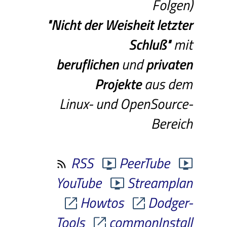
Folgen)
"Nicht
der
Weisheit
letzter
Schluß"
mit
beruflichen
und
privaten
Projekte
aus dem
Linux- und OpenSource-
Bereich
RSS
PeerTube
YouTube
Streamplan
Howtos
Dodger-
Tools
commonInstall