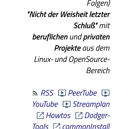
Folgen)
"Nicht
der
Weisheit
letzter
Schluß"
mit
beruflichen
und
privaten
Projekte
aus dem
Linux- und OpenSource-
Bereich
RSS
PeerTube
YouTube
Streamplan
Howtos
Dodger-
Tools
commonInstall