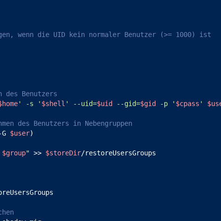
gen, wenn die UID kein normaler Benutzer (>= 1000) ist
n des Benutzers
$home
' -s '
$shell
' --uid=
$uid
 --gid=
$gid
 -p '
$cpass
' 
$us
hmen des Benutzers in Nebengruppen
-G 
$user
)

$group
"
 >> 
$storeDir
/restoreUsersGroups

oreUsersGroups

chen