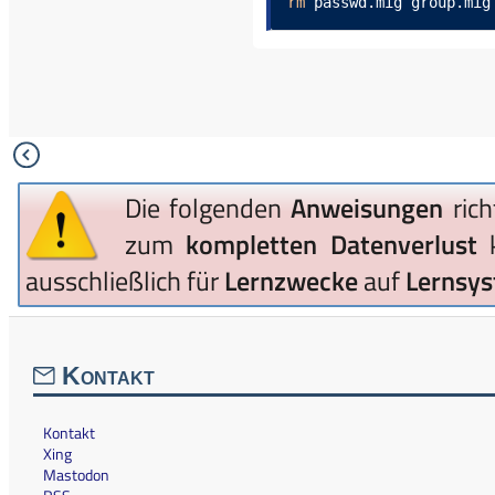
rm
 passwd.mig group.mig
Die folgenden
Anweisungen
rich
zum
kompletten Datenverlust
ausschließlich für
Lernzwecke
auf
Lernsy
Kontakt
Kontakt
Xing
Mastodon