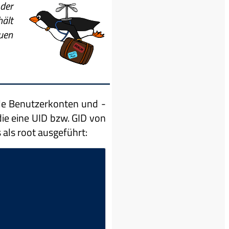
der
hält
uen
alle Benutzerkonten und -
die eine UID bzw. GID von
als root ausgeführt: