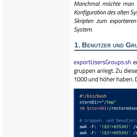
Manchmal möchte man – z
Konfiguration des alten S
Skripten zum exportiere
System.
1. Benutzer und Gr
exportUsersGroups.sh
er
gruppen anlegt. Zu diese
1000 und höher haben. Da
#!/bin/bash
storeDir=
"/tmp"
rm
$storeDir
/restoreUse
# Gruppen- und Benutzer
awk -F: 
'($3!=65534)'
 /
awk -F: 
'($3!=65534)'
 /