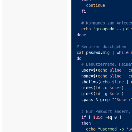
continue
fi
# Kommando zum Anlege
echo
"groupadd --gid 
done
# Benutzer durchgehen
cat
 passwd.mig | 
while
do
# Benutzername, Heima
  user=$(
echo
$line
 | 
c
  home=$(
echo
$line
 | 
c
  shell=$(
echo
$line
 | 
  uid=$(
id
 -u 
$user
)

  gid=$(
id
 -g 
$user
)

  cpass=$(grep 
"^
$user
:
# Nur Paßwort ändern,
if
 [ 
$uid
 -eq 0 ]

then
echo
"usermod -p '
$