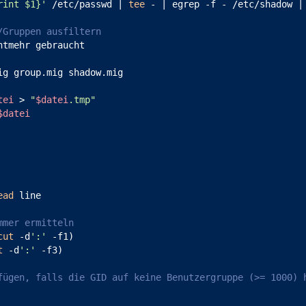
rint $1}'
 /etc/passwd | 
tee
 - | egrep -f - /etc/shadow |
/Gruppen ausfiltern
ig group.mig shadow.mig

tei
 > 
"
$datei
.tmp"
$datei
ead
mmer ermitteln
cut
 -d
':'
 -f1)

t
 -d
':'
 -f3)

fügen, falls die GID auf keine Benutzergruppe (>= 1000) 