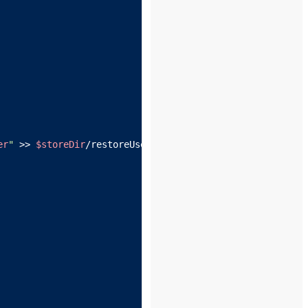
er
"
 >> 
$storeDir
/restoreUsersGroups
