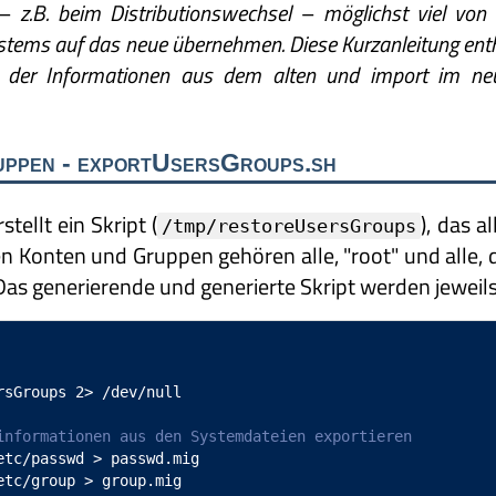
.B. beim Distributionswechsel – möglichst viel von 
ystems auf das neue übernehmen. Diese Kurzanleitung ent
n der Informationen aus dem alten und import im ne
uppen - exportUsersGroups.sh
stellt ein Skript (
), das 
/tmp/restoreUsersGroups
n Konten und Gruppen gehören alle, "root" und alle, 
s generierende und generierte Skript werden jeweils 
rsGroups 2> /dev/null

informationen aus den Systemdateien exportieren
etc/passwd > passwd.mig

etc/group > group.mig
