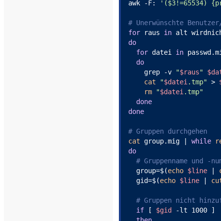
awk -F: 
'($3!=65534) {p
# Unerwünschte Benutzer
for
 raus 
in
do
for
 datei 
in
 passwd.m
do
    grep -v 
"
$raus
"
$da
cat
"
$datei
.tmp"
 > 
rm
"
$datei
.tmp"
done
done
# Gruppen durchgehen
cat
 group.mig | 
while
r
do
# Gruppenname und -nu
  group=$(
echo
$line
 | 
  gid=$(
echo
$line
 | 
cu
# Gruppen nicht hinzu
if
 [ 
$gid
 -lt 1000 ]

then