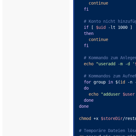
continue
fi
# Konto nicht hinzufü
if
 [ 
$uid
 -lt 1000 ]

then
continue
fi
# Kommando zum Anlege
echo
"useradd -m -d '
# Kommandos zum Aufne
for
 group 
in
 $(
id
 -n 
do
echo
"adduser 
$user
done
done
chmod
 +x 
$storeDir
/rest
# Temporäre Dateien lös