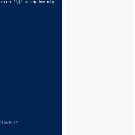
 grep 
'\$'
 > shadow.mig

hinweist