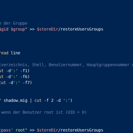
n der Gruppe
$gid
$group
"
 >> 
$storeDir
read
tverzeichnis, Shell, Benutzernummer, Hauptgruppennummer 
ut
 -d
':'
 -f1)

ut
 -d
':'
 -f6)

cut
 -d
':'
 -f7)

"
 shadow.mig | 
cut
 -f 2 -d 
':'
)

 wenn der Benutzer root ist (UID = 0)
cpass
' root"
 >> 
$storeDir
/restoreUsersGroups
